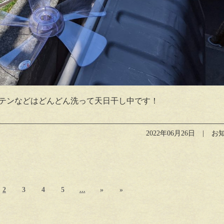
テンなどはどんどん洗って天日干し中です！
2022年06月26日
お
2
3
4
5
...
»
»