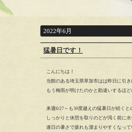
2022年6月
猛暑日です！
こんにちは！
当館のある埼玉県草加市はは昨日に引き続
もう梅雨が明けたのかと勘違いするほど
来週6/27～も30度越えの猛暑日が続く
しっかりと休憩を取りのどが渇く前に水
連日の暑さで疲れも溜まりやすくなって