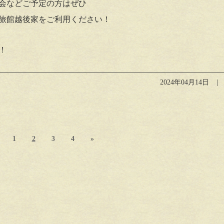
会などご予定の方はぜひ
旅館越後家をご利用ください！
！
2024年04月14日
1
2
3
4
»