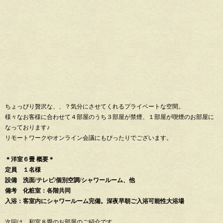
ちょっぴり贅沢な、、？気分にさせてくれるプライベートな空間。
様々なお客様に合わせて４部屋のうち３部屋が禁煙、１部屋が喫煙のお部屋に
なっております♪
リモートワークやオンライン会議にもぴったりでございます。
＊洋室６畳 概要＊
定員 １名様
設備 洗面/テレビ/個別空調/シャワールーム、他
備考 化粧室：各階共同
入浴：客室内にシャワールーム完備。深夜早朝ご入浴可能性大浴場
次回は、和室８畳のお部屋のご紹介です。