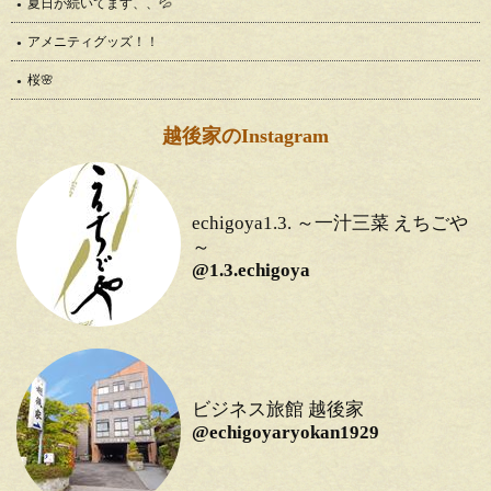
夏日が続いてます、、💦
アメニティグッズ！！
桜🌸
越後家のInstagram
echigoya1.3. ～一汁三菜 えちごや
～
@1.3.echigoya
ビジネス旅館 越後家
@echigoyaryokan1929