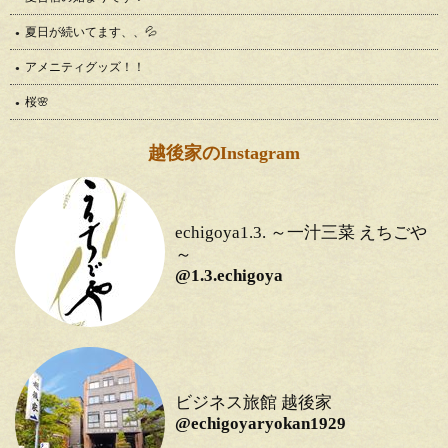
夏日が続いてます、、💦
アメニティグッズ！！
桜🌸
越後家のInstagram
echigoya1.3. ～一汁三菜 えちごや
～
@1.3.echigoya
ビジネス旅館 越後家
@echigoyaryokan1929