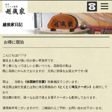
越後家日記
お得に宿泊
こんにちは(^▽^)/
最近また風が強い日が多い草加市です、、
早く春になってほしいと願いつつも、花粉症の私は
既に花粉にやられておりますが、元気に皆様をお迎え中です♪笑
実は、、当館も
《全国旅行支援》
対象施設でございます。
埼玉県は旅行支援とは別に埼玉県独自の
《とくとく埼玉クーポン》
も発行して
おり
宿泊費の割引、様々なお店で使える電子クーポンも配布しております。
適用条件等ございますので、ご確認の上ご予約・お問い合わせ下さいませ。