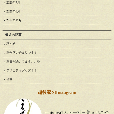
2021年7月
2021年6月
2017年11月
最近の記事
秋へ🍂
夏合宿の始まりです！
夏日が続いてます、、💦
アメニティグッズ！！
桜🌸
越後家のInstagram
echigoya1.3. ～一汁三菜 えちごや