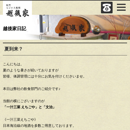
越後家日記
夏到来？
こんにちは。
夏のような暑さが続いておりますが
皆様、体調管理には十分にお気を付けくださいませ。
本日は弊社の飲食部門のご紹介です♪
当館の横にございますのが
「一汁三菜 えちごや」と「文治」
《一汁三菜えちごや》
日本海沿線の地酒を多数ご用意しております。