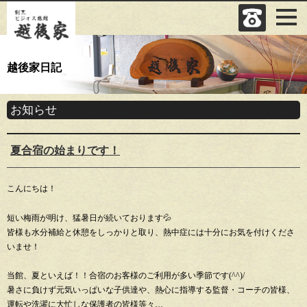
越後家日記
お知らせ
夏合宿の始まりです！
こんにちは！
短い梅雨が明け、猛暑日が続いております💦
皆様も水分補給と休憩をしっかりと取り、熱中症には十分にお気を付けくださ
いませ！
当館、夏といえば！！合宿のお客様のご利用が多い季節です(^^)/
暑さに負けず元気いっぱいな子供達や、熱心に指導する監督・コーチの皆様、
運転や洗濯に大忙しな保護者の皆様等々…