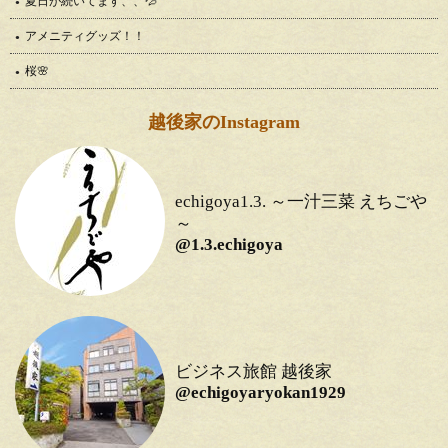
夏日が続いてます、、💦
アメニティグッズ！！
桜🌸
越後家のInstagram
echigoya1.3. ～一汁三菜 えちごや
～
@1.3.echigoya
ビジネス旅館 越後家
@echigoyaryokan1929