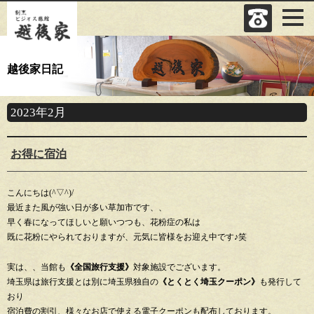
越後家日記
2023年2月
お得に宿泊
こんにちは(^▽^)/
最近また風が強い日が多い草加市です、、
早く春になってほしいと願いつつも、花粉症の私は
既に花粉にやられておりますが、元気に皆様をお迎え中です♪笑
実は、、当館も
《全国旅行支援》
対象施設でございます。
埼玉県は旅行支援とは別に埼玉県独自の
《とくとく埼玉クーポン》
も発行して
おり
宿泊費の割引、様々なお店で使える電子クーポンも配布しております。